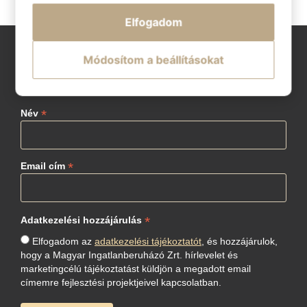
biztosítjuk.
Elfogadom
Módosítom a beállításokat
Szeretnék értesülni a legfrissebb
hírekről
*
Név
*
Email cím
*
Adatkezelési hozzájárulás
Elfogadom az
adatkezelési tájékoztatót
, és hozzájárulok,
hogy a Magyar Ingatlanberuházó Zrt. hírlevelet és
marketingcélú tájékoztatást küldjön a megadott email
címemre fejlesztési projektjeivel kapcsolatban.