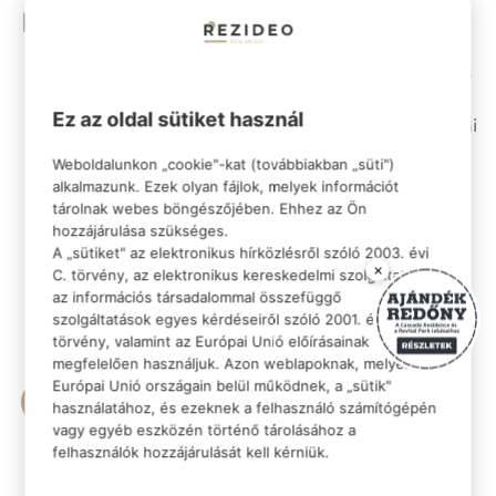
Miért jelent ez valódi előnyt?
akár 2–3 millió Ft megtakarítás – nincs utólagos
kiépítési költség
Ez az oldal sütiket használ
alapfelszereltség része – nem kell külön dönteni
vagy szervezni
Weboldalunkon „cookie"-kat (továbbiakban „süti")
komfortosabb belső klíma – hatékony
alkalmazunk. Ezek olyan fájlok, melyek információt
árnyékolás nyáron
tárolnak webes böngészőjében. Ehhez az Ön
energiahatékonyság támogatása – kevesebb
hozzájárulása szükséges.
A „sütiket" az elektronikus hírközlésről szóló 2003. évi
hűtési igény
×
C. törvény, az elektronikus kereskedelmi szolgáltatások,
azonnali használhatóság – már a beköltözéskor
az információs társadalommal összefüggő
kész rendszer
szolgáltatások egyes kérdéseiről szóló 2001. évi CVIII.
értéknövelő megoldás – hosszú távon is
törvény, valamint az Európai Unió előírásainak
megtérülő extra
megfelelően használjuk. Azon weblapoknak, melyek az
Európai Unió országain belül működnek, a „sütik"
Ajánlatot kérek
használatához, és ezeknek a felhasználó számítógépén
vagy egyéb eszközén történő tárolásához a
*Az ajándék redőnyrendszert a Cascade Residence
felhasználók hozzájárulását kell kérniük.
és a Revital Park lakásainak vásárlása esetén