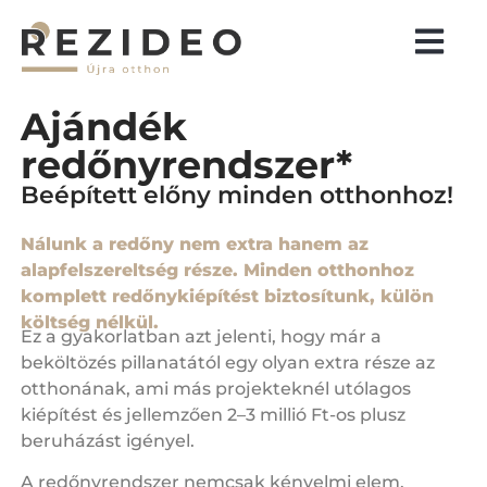
Ajándék
redőnyrendszer*
Beépített előny minden otthonhoz!
Nálunk a redőny nem extra hanem az
alapfelszereltség része. Minden otthonhoz
komplett redőnykiépítést biztosítunk, külön
költség nélkül.
Ez a gyakorlatban azt jelenti, hogy már a
beköltözés pillanatától egy olyan extra része az
otthonának, ami más projekteknél utólagos
kiépítést és jellemzően 2–3 millió Ft-os plusz
beruházást igényel.
A redőnyrendszer nemcsak kényelmi elem,