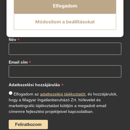
Elfogadom
Szeretnék értesülni a
Módosítom a beállításokat
legfrissebb hírekről
*
Név
*
Email cím
*
Adatkezelési hozzájárulás
Elfogadom az
adatkezelési tájékoztatót
, és hozzájárulok,
hogy a Magyar Ingatlanberuházó Zrt. hírlevelet és
marketingcélú tájékoztatást küldjön a megadott email
címemre fejlesztési projektjeivel kapcsolatban.