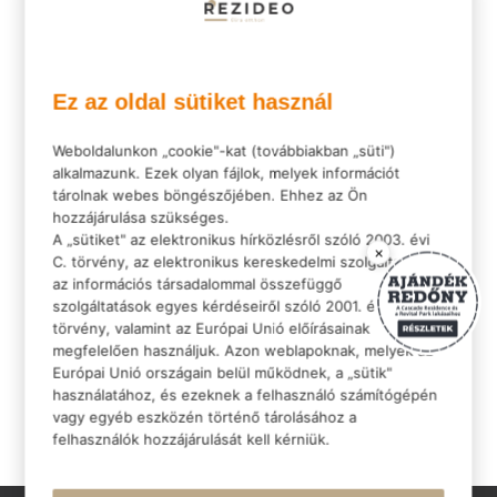
Ez az oldal sütiket használ
Weboldalunkon „cookie"-kat (továbbiakban „süti")
alkalmazunk. Ezek olyan fájlok, melyek információt
tárolnak webes böngészőjében. Ehhez az Ön
hozzájárulása szükséges.
Szeretne köszönetet mondani a
A „sütiket" az elektronikus hírközlésről szóló 2003. évi
×
C. törvény, az elektronikus kereskedelmi szolgáltatások,
folyamatban részt vevő kollégáknak
az információs társadalommal összefüggő
szolgáltatások egyes kérdéseiről szóló 2001. évi CVIII.
vagy szakembereknek?
törvény, valamint az Európai Unió előírásainak
Igen
megfelelően használjuk. Azon weblapoknak, melyek az
Nem
Európai Unió országain belül működnek, a „sütik"
használatához, és ezeknek a felhasználó számítógépén
vagy egyéb eszközén történő tárolásához a
felhasználók hozzájárulását kell kérniük.