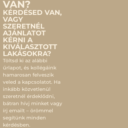
VAN?
KÉRDÉSED VAN,
VAGY
SZERETNÉL
AJÁNLATOT
KÉRNI A
KIVÁLASZTOTT
LAKÁSOKRA?
Töltsd ki az alábbi
űrlapot, és kollégáink
hamarosan felveszik
veled a kapcsolatot. Ha
inkább közvetlenül
szeretnél érdeklődni,
bátran hívj minket vagy
írj emailt – örömmel
segítünk minden
kérdésben.