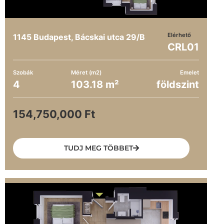
Elérhető
1145 Budapest, Bácskai utca 29/B
CRL01
Szobák
Méret (m2)
Emelet
4
103.18 m²
földszint
154,750,000 Ft
TUDJ MEG TÖBBET