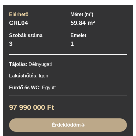
Elérhető
Méret (m²)
CRL04
59.84 m²
Szobák száma
Emelet
3
1
Tájolás:
Délnyugati
Lakáshűtés:
Igen
Fürdő és WC:
Együtt
97 990 000 Ft
Érdeklődöm