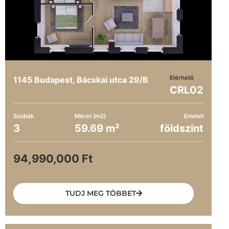
Elérhető
1145 Budapest, Bácskai utca 29/B
CRL02
Szobák
Méret (m2)
Emelet
3
59.69 m²
földszint
94,990,000 Ft
TUDJ MEG TÖBBET