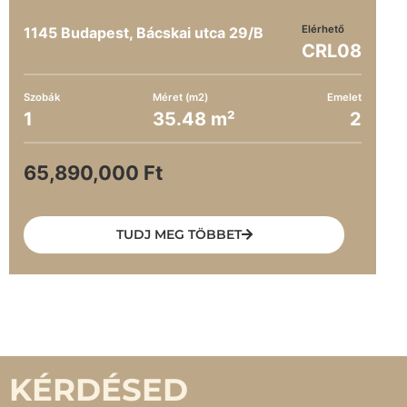
Elérhető
1145 Budapest, Bácskai utca 29/B
CRL08
Szobák
Méret (m2)
Emelet
1
35.48 m²
2
65,890,000 Ft
TUDJ MEG TÖBBET
KÉRDÉSED