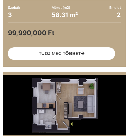
Szobák
Méret (m2)
Emelet
3
58.31 m²
2
99,990,000 Ft
TUDJ MEG TÖBBET