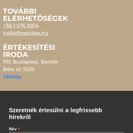
TOVÁBBI
ELÉRHETŐSÉGEK
+36 1 576 1004
hello@rezideo.hu
ÉRTÉKESÍTÉSI
IRODA
1115 Budapest, Bartók
Béla út 152/c
Térkép
Szeretnék értesülni a legfrissebb
hírekről
*
Név