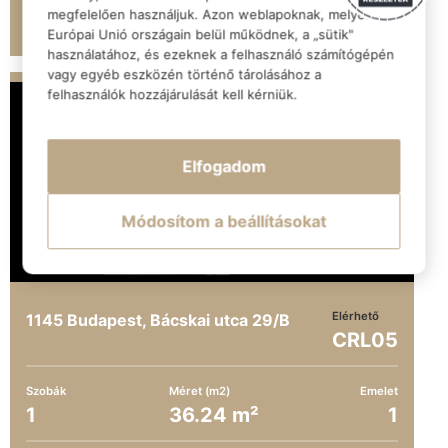
TUDJ MEG TÖBBET
megfelelően használjuk. Azon weblapoknak, melyek az
Európai Unió országain belül működnek, a „sütik"
használatához, és ezeknek a felhasználó számítógépén
vagy egyéb eszközén történő tárolásához a
felhasználók hozzájárulását kell kérniük.
Elfogadom
Módosítom a beállításokat
Elérhető
1145 Budapest, Bácskai utca 29/B
CRL05
Szobák
Méret (m2)
Emelet
1
36.24 m²
1