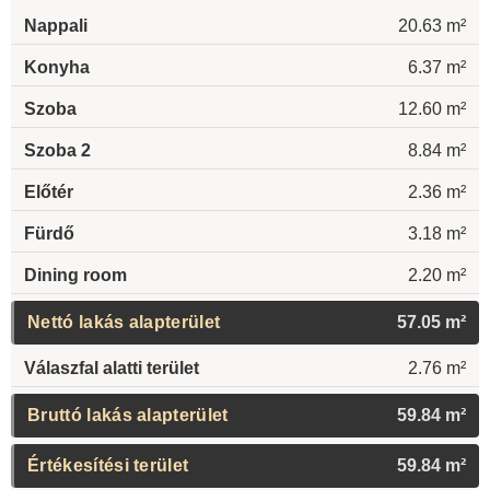
Nappali
20.63 m²
Konyha
6.37 m²
Szoba
12.60 m²
Szoba 2
8.84 m²
Előtér
2.36 m²
Fürdő
3.18 m²
Dining room
2.20 m²
Nettó lakás alapterület
57.05 m²
Válaszfal alatti terület
2.76 m²
Bruttó lakás alapterület
59.84 m²
Értékesítési terület
59.84 m²