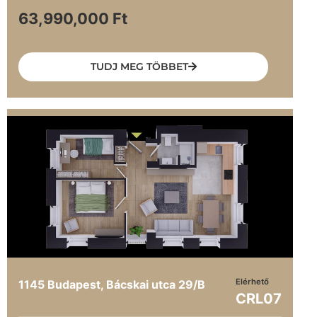
63,990,000 Ft
TUDJ MEG TÖBBET
Elérhető
1145 Budapest, Bácskai utca 29/B
CRL07