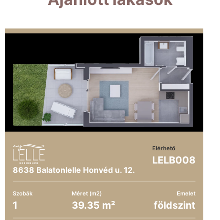
Elérhető
LELB008
8638 Balatonlelle Honvéd u. 12.
Szobák
Méret (m2)
Emelet
1
39.35 m²
földszint