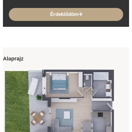
Érdeklődöm
Alaprajz