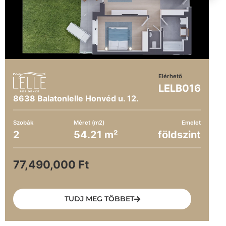
Elérhető
LELB016
8638 Balatonlelle Honvéd u. 12.
Szobák
Méret (m2)
Emelet
2
54.21 m²
földszint
77,490,000 Ft
TUDJ MEG TÖBBET