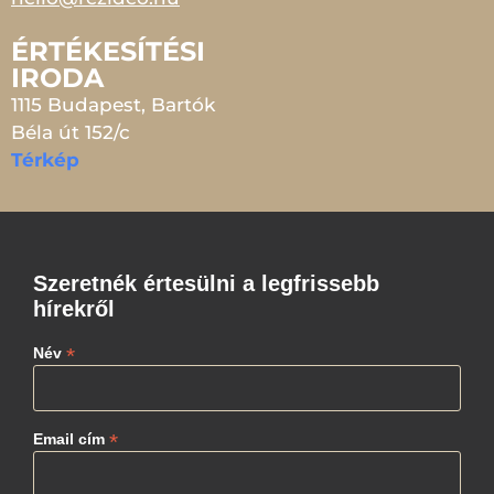
ÉRTÉKESÍTÉSI
IRODA
1115 Budapest, Bartók
Béla út 152/c
Térkép
Szeretnék értesülni a legfrissebb
hírekről
*
Név
*
Email cím