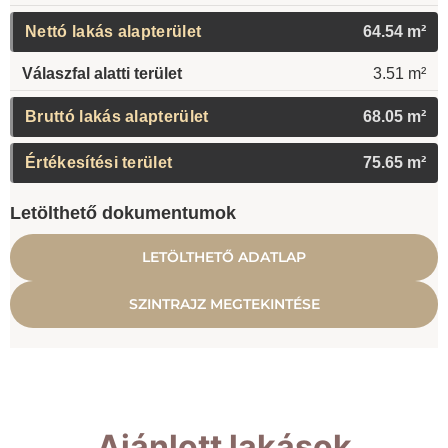
Nettó lakás alapterület
64.54 m²
Válaszfal alatti terület
3.51 m²
Bruttó lakás alapterület
68.05 m²
Értékesítési terület
75.65 m²
Letölthető dokumentumok
LETÖLTHETŐ ADATLAP
SZINTRAJZ MEGTEKINTÉSE
Ajánlott lakások