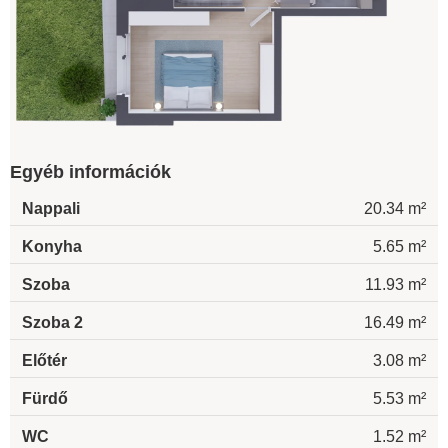
Egyéb információk
Nappali
20.34 m²
Konyha
5.65 m²
Szoba
11.93 m²
Szoba 2
16.49 m²
Előtér
3.08 m²
Fürdő
5.53 m²
WC
1.52 m²