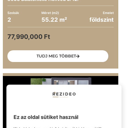
Szobák
Méret (m2)
Emelet
2
55.22 m²
földszint
77,990,000 Ft
TUDJ MEG TÖBBET
Ez az oldal sütiket használ