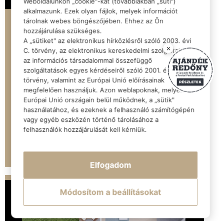
Weboldalunkon „cookie"-kat (továbbiakban „süti")
alkalmazunk. Ezek olyan fájlok, melyek információt
tárolnak webes böngészőjében. Ehhez az Ön
Elérhető
hozzájárulása szükséges.
LELB015
A „sütiket" az elektronikus hírközlésről szóló 2003. évi
8638 Balatonlelle Honvéd u. 12.
×
C. törvény, az elektronikus kereskedelmi szolgáltatások,
az információs társadalommal összefüggő
szolgáltatások egyes kérdéseiről szóló 2001. évi CVIII.
Szobák
Méret (m2)
Emelet
törvény, valamint az Európai Unió előírásainak
2
55.03 m²
földszint
megfelelően használjuk. Azon weblapoknak, melyek az
Európai Unió országain belül működnek, a „sütik"
használatához, és ezeknek a felhasználó számítógépén
76,770,000 Ft
vagy egyéb eszközén történő tárolásához a
felhasználók hozzájárulását kell kérniük.
TUDJ MEG TÖBBET
Elfogadom
Módosítom a beállításokat