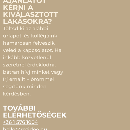
AJÁNLATOT
KÉRNI A
KIVÁLASZTOTT
LAKÁSOKRA?
Töltsd ki az alábbi
űrlapot, és kollégáink
hamarosan felveszik
veled a kapcsolatot. Ha
inkább közvetlenül
szeretnél érdeklődni,
bátran hívj minket vagy
írj emailt – örömmel
segítünk minden
kérdésben.
TOVÁBBI
ELÉRHETŐSÉGEK
+36 1 576 1004
hello@rezideo.hu