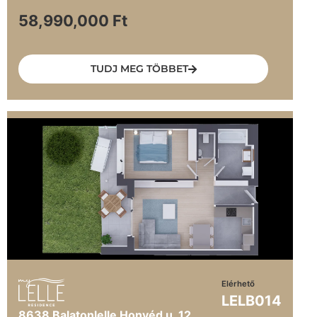
58,990,000 Ft
TUDJ MEG TÖBBET
Elérhető
LELB014
8638 Balatonlelle Honvéd u. 12.