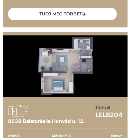
TUDJ MEG TÖBBET
Elérhető
LELB204
8638 Balatonlelle Honvéd u. 12.
Szobák
Méret (m2)
Emelet