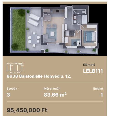
Elérhető
LELB111
8638 Balatonlelle Honvéd u. 12.
Szobák
Méret (m2)
Emelet
3
83.66 m²
1
95,450,000 Ft