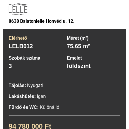
8638 Balatonlelle Honvéd u. 12.
Elérhető
Méret (m²)
LELB012
75.65 m²
Szobák száma
Emelet
3
földszint
Tájolás:
Nyugati
Lakáshűtés:
Igen
Fürdő és WC:
Különálló
94 780 000 Ft