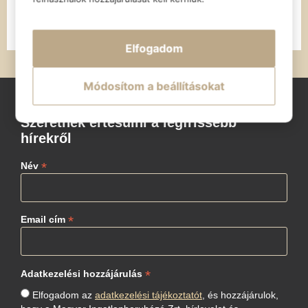
részlet nyeri el végleges formáját
TOVÁBB OLVASOM
Elfogadom
Módosítom a beállításokat
Szeretnék értesülni a legfrissebb
hírekről
*
Név
*
Email cím
*
Adatkezelési hozzájárulás
Elfogadom az
adatkezelési tájékoztatót
, és hozzájárulok,