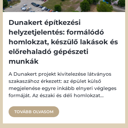
Dunakert építkezési
helyzetjelentés: formálódó
homlokzat, készülő lakások és
előrehaladó gépészeti
munkák
A Dunakert projekt kivitelezése látványos
szakaszához érkezett: az épület külső
megjelenése egyre inkább elnyeri végleges
formáját. Az északi és déli homlokzat
színezése már elkészült, így ezeken az
oldalakon már jól
TOVÁBB OLVASOM