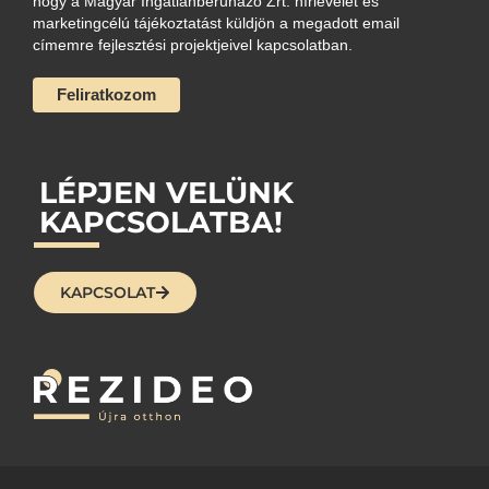
hogy a Magyar Ingatlanberuházó Zrt. hírlevelet és
marketingcélú tájékoztatást küldjön a megadott email
címemre fejlesztési projektjeivel kapcsolatban.
LÉPJEN VELÜNK
KAPCSOLATBA!
KAPCSOLAT