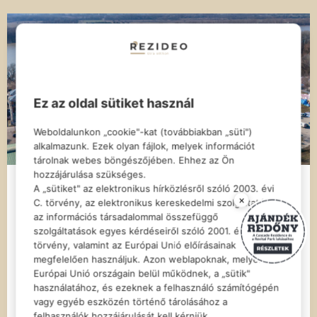
Ez az oldal sütiket használ
Weboldalunkon „cookie"-kat (továbbiakban „süti")
alkalmazunk. Ezek olyan fájlok, melyek információt
tárolnak webes böngészőjében. Ehhez az Ön
hozzájárulása szükséges.
Dunakert Lakópark: Gyors
A „sütiket" az elektronikus hírközlésről szóló 2003. évi
×
C. törvény, az elektronikus kereskedelmi szolgáltatások,
ütemben halad az építkezés
az információs társadalommal összefüggő
szolgáltatások egyes kérdéseiről szóló 2001. évi CVIII.
törvény, valamint az Európai Unió előírásainak
A téli hideg és a jeges időjárás ellenére is
megfelelően használjuk. Azon weblapoknak, melyek az
folytatódtak a munkálatok a Dunakert
Európai Unió országain belül működnek, a „sütik"
Lakóparkban. Az elmúlt hetekben fontos
használatához, és ezeknek a felhasználó számítógépén
munkafázisok készültek el, és egyre több
vagy egyéb eszközén történő tárolásához a
felhasználók hozzájárulását kell kérniük.