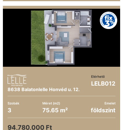
Elérhető
LELB012
8638 Balatonlelle Honvéd u. 12.
Szobák
Méret (m2)
Emelet
3
75.65 m²
földszint
94,780,000 Ft