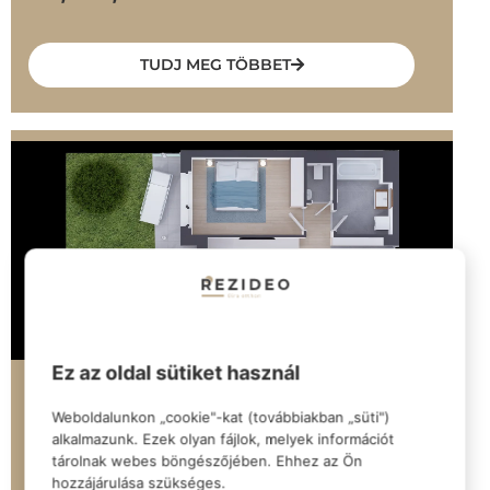
TUDJ MEG TÖBBET
Ez az oldal sütiket használ
Elérhető
Weboldalunkon „cookie"-kat (továbbiakban „süti")
LELB014
alkalmazunk. Ezek olyan fájlok, melyek információt
8638 Balatonlelle Honvéd u. 12.
tárolnak webes böngészőjében. Ehhez az Ön
hozzájárulása szükséges.