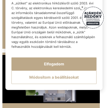
Szobák
Méret (m2)
Emelet
A „sütiket" az elektronikus hírközlésről szóló 2003. évi
2
55.22 m²
földszint
×
C. törvény, az elektronikus kereskedelmi szolgáltatások,
az információs társadalommal összefüggő
szolgáltatások egyes kérdéseiről szóló 2001. évi CVIII.
77,990,000 Ft
törvény, valamint az Európai Unió előírásainak
megfelelően használjuk. Azon weblapoknak, melyek az
Európai Unió országain belül működnek, a „sütik"
használatához, és ezeknek a felhasználó számítógépén
TUDJ MEG TÖBBET
vagy egyéb eszközén történő tárolásához a
felhasználók hozzájárulását kell kérniük.
Elfogadom
Módosítom a beállításokat