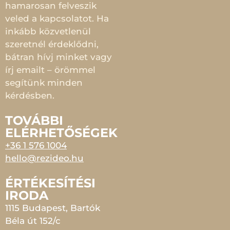
hamarosan felveszik
veled a kapcsolatot. Ha
inkább közvetlenül
szeretnél érdeklődni,
bátran hívj minket vagy
írj emailt – örömmel
segítünk minden
kérdésben.
TOVÁBBI
ELÉRHETŐSÉGEK
+36 1 576 1004
hello@rezideo.hu
ÉRTÉKESÍTÉSI
IRODA
1115 Budapest, Bartók
Béla út 152/c