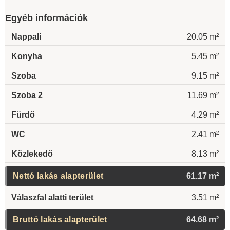
Egyéb információk
Nappali
20.05 m²
Konyha
5.45 m²
Szoba
9.15 m²
Szoba 2
11.69 m²
Fürdő
4.29 m²
WC
2.41 m²
Közlekedő
8.13 m²
Nettó lakás alapterület
61.17 m²
Válaszfal alatti terület
3.51 m²
Bruttó lakás alapterület
64.68 m²