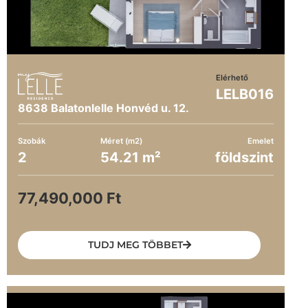
Elérhető
LELB016
8638 Balatonlelle Honvéd u. 12.
Szobák
Méret (m2)
Emelet
2
54.21 m²
földszint
77,490,000 Ft
TUDJ MEG TÖBBET