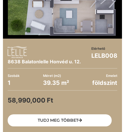
Elérhető
LELB008
8638 Balatonlelle Honvéd u. 12.
Szobák
Méret (m2)
Emelet
1
39.35 m²
földszint
58,990,000 Ft
TUDJ MEG TÖBBET