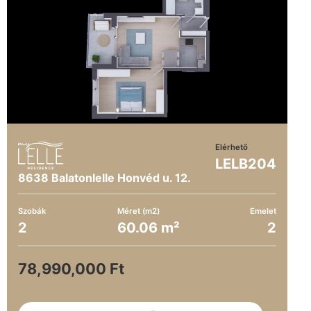
Elérhető
LELB204
8638 Balatonlelle Honvéd u. 12.
Szobák
Méret (m2)
Emelet
2
60.06 m²
2
78,990,000 Ft