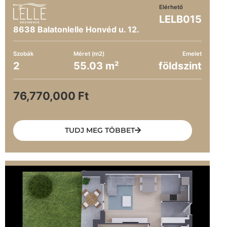
Elérhető
LELB015
8638 Balatonlelle Honvéd u. 12.
Szobák
Méret (m2)
Emelet
2
55.03 m²
földszint
76,770,000 Ft
TUDJ MEG TÖBBET