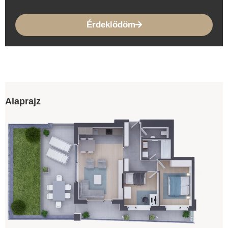
Érdeklődöm
Alaprajz