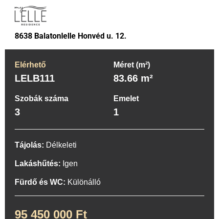
8638 Balatonlelle Honvéd u. 12.
Elérhető
Méret (m²)
LELB111
83.66 m²
Szobák száma
Emelet
3
1
Tájolás:
Délkeleti
Lakáshűtés:
Igen
Fürdő és WC:
Különálló
95 450 000 Ft