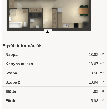
Egyéb információk
Nappali
18.92 m²
Konyha etkezo
13.67 m²
Szoba
13.56 m²
Szoba 2
13.94 m²
Előtér
4.63 m²
Fürdő
5.93 m²