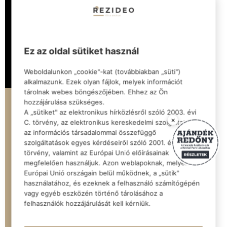
Ez az oldal sütiket használ
Weboldalunkon „cookie"-kat (továbbiakban „süti")
alkalmazunk. Ezek olyan fájlok, melyek információt
tárolnak webes böngészőjében. Ehhez az Ön
hozzájárulása szükséges.
Elérhető
A „sütiket" az elektronikus hírközlésről szóló 2003. évi
DVL-A114
×
C. törvény, az elektronikus kereskedelmi szolgáltatások,
az információs társadalommal összefüggő
szolgáltatások egyes kérdéseiről szóló 2001. évi CVIII.
Szobák
Méret (m2)
Emelet
törvény, valamint az Európai Unió előírásainak
3
92.68 m²
1
megfelelően használjuk. Azon weblapoknak, melyek az
Európai Unió országain belül működnek, a „sütik"
használatához, és ezeknek a felhasználó számítógépén
84,990,000 Ft
vagy egyéb eszközén történő tárolásához a
5% ÁFA visszaigényelhető! Ennyibe kerül neked:
80,942,857 Ft
felhasználók hozzájárulását kell kérniük.