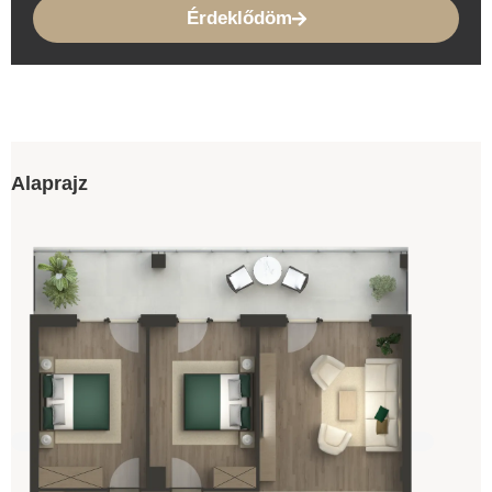
Érdeklődöm
Alaprajz