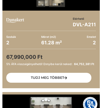
Elérhető
DVL-A211
Szobák
Méret (m2)
Emelet
2
61.28 m²
2
67,990,000 Ft
5% ÁFA visszaigényelhető! Ennyibe kerül neked:
64,752,381 Ft
TUDJ MEG TÖBBET