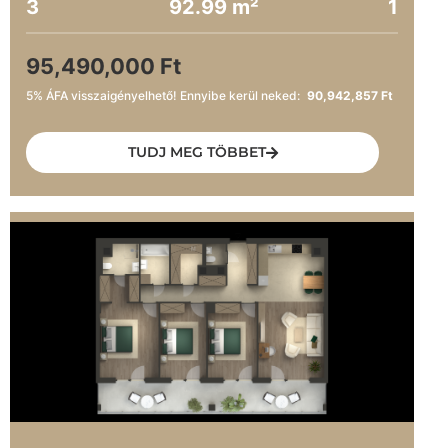
3
92.99 m²
1
95,490,000 Ft
5% ÁFA visszaigényelhető! Ennyibe kerül neked:
90,942,857 Ft
TUDJ MEG TÖBBET