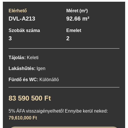
Elérhető
Méret (m²)
DVL-A213
92.66 m²
Szobák száma
Emelet
3
2
Tájolás:
Keleti
Lakáshűtés:
Igen
Fürdő és WC:
Különálló
83 590 500 Ft
5% ÁFA visszaigényelhető! Ennyibe kerül neked:
79,610,000 Ft