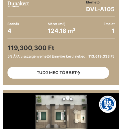
Elérhető
DVL-A105
Szobák
Méret (m2)
Emelet
4
124.18 m²
1
119,300,300 Ft
5% ÁFA visszaigényelhető! Ennyibe kerül neked:
113,619,333 Ft
TUDJ MEG TÖBBET