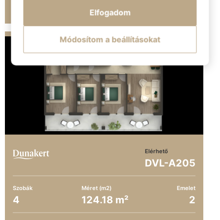
TUDJ MEG TÖBBET
Elfogadom
Módosítom a beállításokat
Elérhető
DVL-A205
Szobák
Méret (m2)
Emelet
4
124.18 m²
2