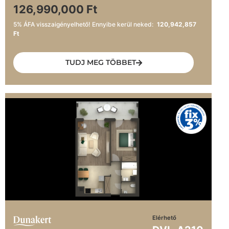
126,990,000 Ft
5% ÁFA visszaigényelhető! Ennyibe kerül neked:
120,942,857
Ft
TUDJ MEG TÖBBET
Elérhető