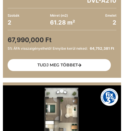
DVL-A210
Szobák
Méret (m2)
Emelet
2
61.28 m²
2
67,990,000 Ft
5% ÁFA visszaigényelhető! Ennyibe kerül neked:
64,752,381 Ft
TUDJ MEG TÖBBET