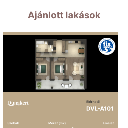
Ajánlott lakások
Elérhető
DVL-A101
Szobák
Méret (m2)
Emelet