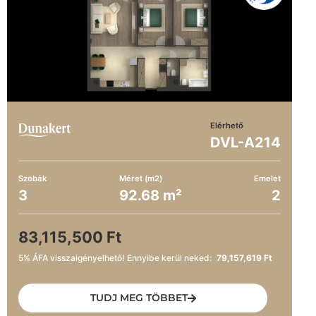
Elérhető
DVL-A214
Szobák
Méret (m2)
Emelet
3
92.68 m²
2
83,115,500 Ft
5% ÁFA visszaigényelhető! Ennyibe kerül neked:
79,157,619 Ft
TUDJ MEG TÖBBET