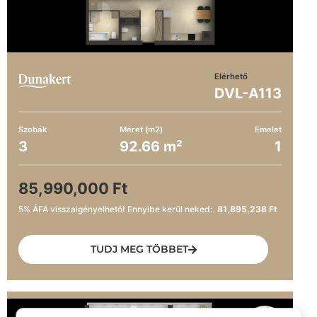
Elérhető
DVL-A113
Szobák
Méret (m2)
Emelet
3
92.66 m²
1
85,990,000 Ft
5% ÁFA visszaigényelhető! Ennyibe kerül neked:
81,895,238 Ft
TUDJ MEG TÖBBET