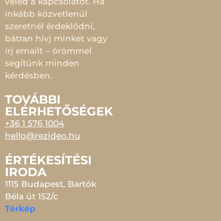
veled a kapcsolatot. Ha
inkább közvetlenül
szeretnél érdeklődni,
bátran hívj minket vagy
írj emailt – örömmel
segítünk minden
kérdésben.
TOVÁBBI
ELÉRHETŐSÉGEK
+36 1 576 1004
hello@rezideo.hu
ÉRTÉKESÍTÉSI
IRODA
1115 Budapest, Bartók
Béla út 152/c
Térkép