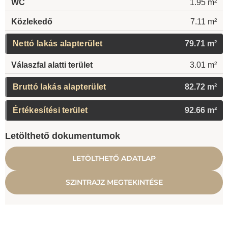
WC
1.95 m²
Közlekedő
7.11 m²
Nettó lakás alapterület
79.71 m²
Válaszfal alatti terület
3.01 m²
Bruttó lakás alapterület
82.72 m²
Értékesítési terület
92.66 m²
Letölthető dokumentumok
LETÖLTHETŐ ADATLAP
SZINTRAJZ MEGTEKINTÉSE