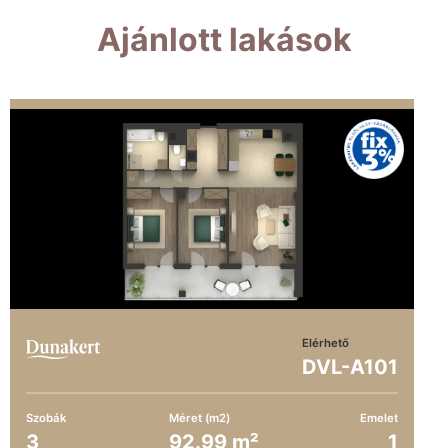
Ajánlott lakások
Elérhető
DVL-A101
Szobák
Méret (m2)
Emelet
3
92.99 m²
1