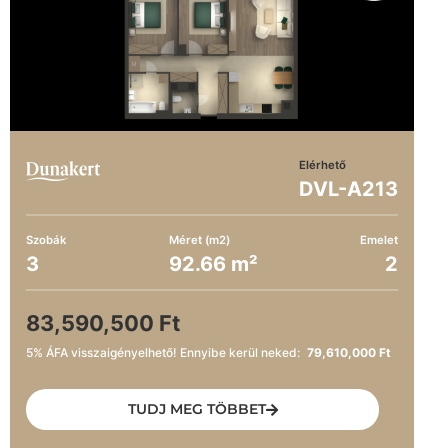
Elérhető
DVL-A213
Szobák
Méret (m2)
Emelet
3
92.66 m²
2
83,590,500 Ft
5% ÁFA visszaigényelhető! Ennyibe kerül neked:
79,610,000 Ft
TUDJ MEG TÖBBET