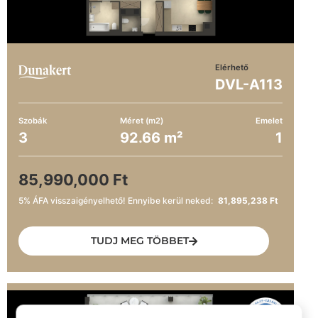
Elérhető
DVL-A113
Szobák
Méret (m2)
Emelet
3
92.66 m²
1
85,990,000 Ft
5% ÁFA visszaigényelhető! Ennyibe kerül neked:
81,895,238 Ft
TUDJ MEG TÖBBET