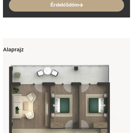
Érdeklődöm
Alaprajz