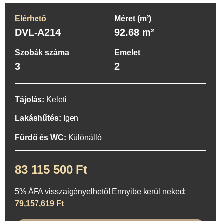
Elérhető
Méret (m²)
DVL-A214
92.68 m²
Szobák száma
Emelet
3
2
Tájolás:
Keleti
Lakáshűtés:
Igen
Fürdő és WC:
Különálló
83 115 500 Ft
5% ÁFA visszaigényelhető! Ennyibe kerül neked:
79,157,619 Ft