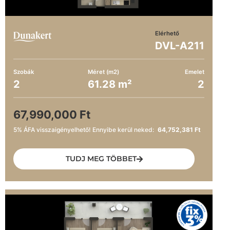
Elérhető
DVL-A211
Szobák
Méret (m2)
Emelet
2
61.28 m²
2
67,990,000 Ft
5% ÁFA visszaigényelhető! Ennyibe kerül neked:
64,752,381 Ft
TUDJ MEG TÖBBET