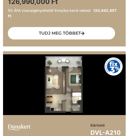
126,990,000 Ft
5% ÁFA visszaigényelhető! Ennyibe kerül neked:
120,942,857
Ft
TUDJ MEG TÖBBET
Elérhető
DVL-A210