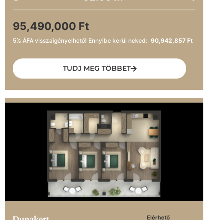
95,490,000 Ft
5% ÁFA visszaigényelhető! Ennyibe kerül neked:
90,942,857 Ft
TUDJ MEG TÖBBET
Elérhető